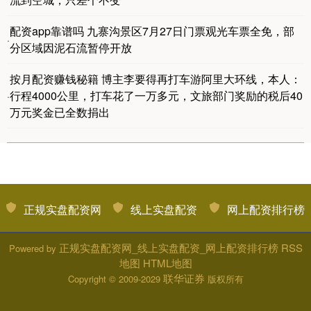
配资app靠谱吗 九寨沟景区7月27日门票观光车票全免，部
·
分区域因泥石流暂停开放
按月配资赚钱秘籍 博主李要得再打车游阿里大环线，本人：
行程4000公里，打车花了一万多元，文旅部门奖励的税后40
·
万元奖金已全数捐出
正规实盘配资网
线上实盘配资
网上配资排行榜
正规实盘配资网_线上实盘配资_网上配资排行榜
RSS
Powered by
地图
HTML地图
联华证券
Copyright
© 2009-2029
版权所有