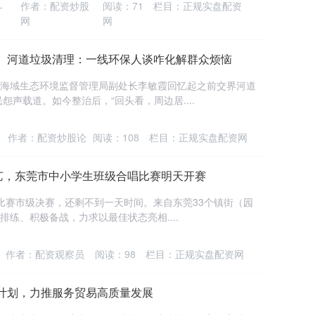
作者：配资炒股
阅读：
71
栏目：
正规实盘配资
-
网
网
治、河道垃圾清理：一线环保人谈咋化解群众烦恼
海海域生态环境监督管理局副处长李敏霞回忆起之前交界河道
声载道。如今整治后，“回头看，周边居....
作者：配资炒股论
阅读：
108
栏目：
正规实盘配资网
竞艺，东莞市中小学生班级合唱比赛明天开赛
唱比赛市级决赛，还剩不到一天时间。来自东莞33个镇街（园
排练、积极备战，力求以最佳状态亮相....
作者：配资观察员
阅读：
98
栏目：
正规实盘配资网
计划，力推服务贸易高质量发展