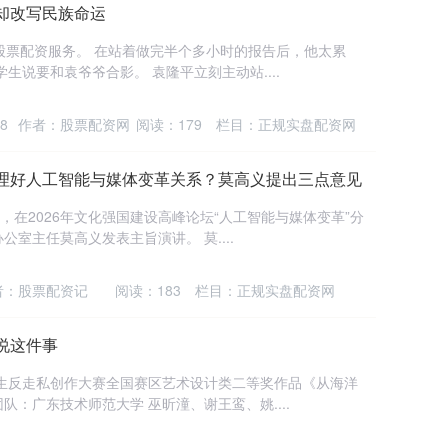
却改写民族命运
股票配资服务。 在站着做完半个多小时的报告后，他太累
生说要和袁爷爷合影。 袁隆平立刻主动站....
8
作者：股票配资网
阅读：
179
栏目：
正规实盘配资网
处理好人工智能与媒体变革关系？莫高义提出三点意见
，在2026年文化强国建设高峰论坛“人工智能与媒体变革”分
室主任莫高义发表主旨演讲。 莫....
者：股票配资记
阅读：
183
栏目：
正规实盘配资网
说这件事
学生反走私创作大赛全国赛区艺术设计类二等奖作品《从海洋
：广东技术师范大学 巫昕潼、谢王鸾、姚....