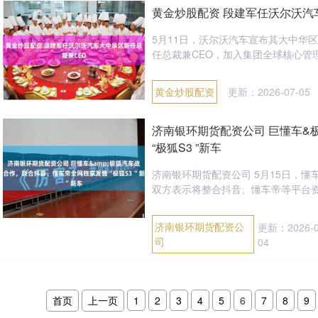
黄金炒股配资 段建军任沃尔沃汽
5月11日，沃尔沃汽车宣布其大中华
任总裁兼CEO，加入集团全球核心管理
黄金炒股配资
更新：2026-07-05
济南银环期货配资公司 巨懂车&
“极狐S3 ”新车
济南银环期货配资公司 5月15日，
双方表示将整合抖音、懂车帝等平台资源
济南银环期货配资公
更新：2026-0
司
04
首页
上一页
1
2
3
4
5
6
7
8
9