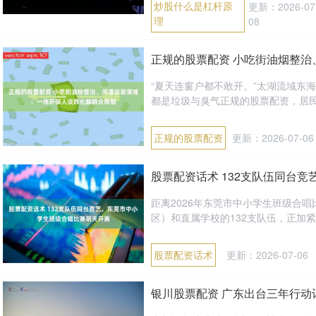
炒股什么是杠杆原
更新：2026-07
理
08
正规的股票配资 小吃街油烟整
“夏天连窗户都不敢开。”太湖流域东
都是垃圾与臭气正规的股票配资，居民怨
正规的股票配资
更新：2026-07-06
股票配资话术 132支队伍同台
距离2026年东莞市中小学生班级合
区）和直属学校的132支队伍，正加紧
股票配资话术
更新：2026-07-06
银川股票配资 广东出台三年行动