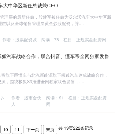
车大中华区新任总裁兼CEO
区管理层的最新任命，段建军被任命为沃尔沃汽车大中华区新
层以及全球销售管理层黄金炒股配资，并....
作者：股票配资城
阅读：
78
栏目：
正规实盘配资网
极狐汽车战略合作，联合抖音、懂车帝全网独家发售
懂车帝旗下巨懂车与北汽新能源旗下极狐汽车达成战略合作，
，围绕极狐S3推进全网独家联合发售，....
作者：股市合伙
阅读：
91
栏目：
正规实盘配资
7-
人
网
共
19
页
222
条记录
10
11
下一页
末页