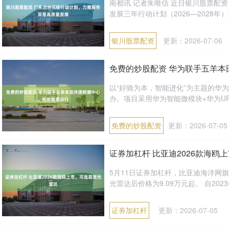
南都讯 记者朱唯信 近日银川股票配
发展三年行动计划（2026—2028年）
银川股票配资
更新：2026-07-06
免费的炒股配资 华为联手五羊本
以“好骑为本，智能进化”为主题的华
办。项目采用华为智能微模块+华为UPS
免费的炒股配资
更新：2026-07-05
证券加杠杆 比亚迪2026款海鸥
5月11日证券加杠杆，比亚迪海洋网旗下
光雷达后价格为9.09万元起。 自2023
证券加杠杆
更新：2026-07-05