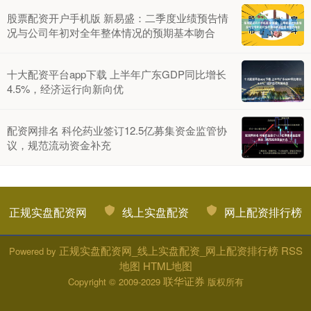
股票配资开户手机版 新易盛：二季度业绩预告情
况与公司年初对全年整体情况的预期基本吻合
十大配资平台app下载 上半年广东GDP同比增长
4.5%，经济运行向新向优
配资网排名 科伦药业签订12.5亿募集资金监管协
议，规范流动资金补充
正规实盘配资网
线上实盘配资
网上配资排行榜
正规实盘配资网_线上实盘配资_网上配资排行榜
RSS
Powered by
地图
HTML地图
联华证券
Copyright
© 2009-2029
版权所有