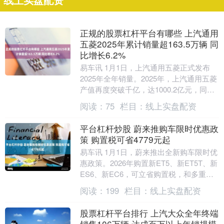
线上实盘配资
正规的股票杠杆平台有哪些 上汽通用
五菱2025年累计销量超163.5万辆 同
比增长6.2%
易车讯 1月1日，上汽通用五菱正式发布
2025年全年销量。2025年，上汽通用五菱
产值再度突破千亿，达1000.2亿元，同比
增长24%；全年整体销量1,635,....
阅读：
75
栏目：
线上实盘配资
平台杠杆炒股 蔚来推购车限时优惠政
策 购置税可省4779元起
易车讯 1月1日，蔚来推出全新购车限时优
惠政策。2026年购置新ET5、新ET5T、新
ES6、新EC6，可立省购置税，和多重限
时购车礼遇。电租方案购买100kW....
阅读：
199
栏目：
线上实盘配资
股票杠杆平台排行 上汽大众全年终端
销售106万辆 达成百万以上年销规模