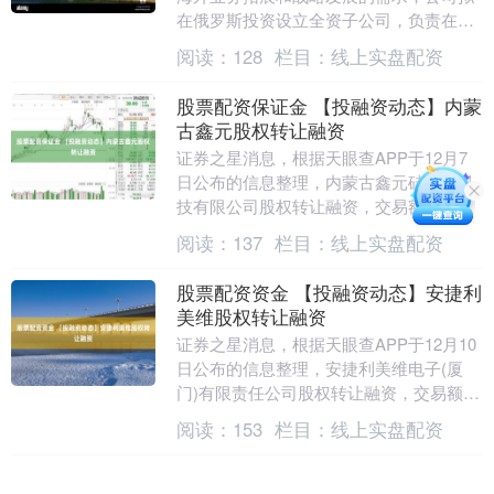
在俄罗斯投资设立全资子公司，负责在俄
罗斯开展金属制品包装易开盖产品的市场
阅读：
128
栏目：
线上实盘配资
开拓....
股票配资保证金 【投融资动态】内蒙
古鑫元股权转让融资
证券之星消息，根据天眼查APP于12月7
日公布的信息整理，内蒙古鑫元硅材料科
技有限公司股权转让融资，交易额未披
露。 内蒙古鑫元是一家颗粒硅生产商，专
阅读：
137
栏目：
线上实盘配资
注于颗粒硅的....
股票配资资金 【投融资动态】安捷利
美维股权转让融资
证券之星消息，根据天眼查APP于12月10
日公布的信息整理，安捷利美维电子(厦
门)有限责任公司股权转让融资，交易额未
披露。 安捷利美维电子(厦门)有限责任公
阅读：
153
栏目：
线上实盘配资
司成....