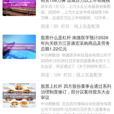
易车讯 1月1日，上汽大众公布最新销量数
据。2025年，上汽大众全年终端销售106
万辆，达成百万以上年销规模。12月单月
终端销售9.6万辆，较上月上升10.9%....
阅读：
50
栏目：
线上实盘配资
股票什么是杠杆 南微医学预计2026
年向关联方江苏康宏采购商品及劳务
总额1.22亿元
中访网数据 南微医学科技股份有限公司于
2025年12月26日召开第四届董事会第十三
次会议，审议通过了《关于2026年度日常
关联交易额度预计的议案》。根据议
阅读：
139
栏目：
线上实盘配资
案，....
股票上杠杆 四方股份董事会通过系列
治理制度修订，部分议案待股东大会
审议
中访网数据 北京四方继保自动化股份有限
公司于2025年12月26日召开第八届董事会