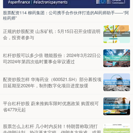
股票配资114 柳药集团：公司携手合作伙伴打造的AI药师助手——“阿
桂药师”
正规的炒股配资 山东矿机：5月15日召开业绩说明
会，投资者参与
杠杆炒股可以多少倍 赣能股份：2024年3月22日公
司2024年第四次临时董事会审议通过
配资炒股怎样 华海药业（600521.SH）部分募投项
目延期至2026年，制剂数字化项目进度放缓
平台杠杆炒股 蔚来推购车限时优惠政策 购置税可
省4779元起
股票怎么上杠杆 几小时内反转！特朗普称取消打
击伊朗计划，协议基本定稿、伊朗各方批准，或周