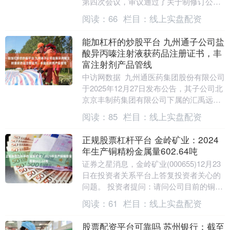
第四次会议，审议通过了关于制修订公司
部分管理制度的议案。本次共涉及21项制
阅读：
66
栏目：
线上实盘配资
度....
能加杠杆的炒股平台 九州通子公司盐
酸异丙嗪注射液获药品注册证书，丰
富注射剂产品管线
中访网数据 九州通医药集团股份有限公司
于2025年12月27日发布公告，其子公司北
京京丰制药集团有限公司下属的汇禹远和
(海南)药业有限公司，于2025年12月....
阅读：
85
栏目：
线上实盘配资
正规股票杠杆平台 金岭矿业：2024
年生产铜精粉金属量602.64吨
证券之星消息，金岭矿业(000655)12月23
日在投资者关系平台上答复投资者关心的
问题。 投资者提问：请问公司目前的铜精
粉年产量是多少吨？大张铁矿是否也具备
阅读：
61
栏目：
线上实盘配资
生....
股票配资平台可靠吗 苏州银行：截至