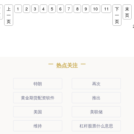
首
上
1
2
3
4
5
6
7
8
9
10
11
下
末
页
一
一
页
页
页
热点关注
特朗
再次
黄金期货配资软件
推出
美国
美联储
维持
杠杆股票什么意思