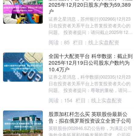
2025年12月20日股东户数为59,389
户
证券之星消息，苏州银行(002966)12月23
日在投资者关系平台上答复投资者关心的
问题。 投资者提问：请问截止2025年12月
20日股东人数是多少？ 苏州银行....
阅读：
85
栏目：
线上实盘配资
全国十大配资平台 科华数据：截止到
2025年12月19日公司股东户数约为
10.4万户
证券之星消息，科华数据(002335)12月23
日在投资者关系平台上答复投资者关心的
问题。 投资者提问：尊敬的董秘，请问截
止到12月19日收盘，最新的股东人数是....
阅读：
154
栏目：
线上实盘配资
股票加杠杆怎么买 英联股份最新公
告：拟在俄罗斯投资设立全资子公司
英联股份(002846.SZ)公告称，为满足公司
海外业务拓展和战略发展的需求，公司拟