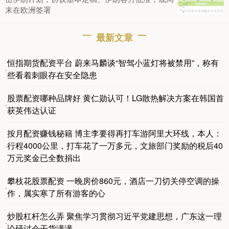
末在欧洲签署
最新文章
恒指期货配资平台 蔚来马麟谈“智驾小蓝灯将被禁用”，称有
·
些看着刺眼存在安全隐患
股票配资哪种品牌好 黄仁勋认可！LG散热解决方案在韩国首
·
获英伟达认证
按月配资赚钱秘籍 博主李要得再打车游阿里大环线，本人：
行程4000公里，打车花了一万多元，文旅部门奖励的税后40
·
万元奖金已全数捐出
攀枝花股票配资 一晚房价860元，酒店一刀切关停空调的操
·
作，属实寒了所有游客的心
炒股杠杆怎么弄 聚焦学习贯彻习近平党建思想，广东这一理
·
论研讨会干货满满