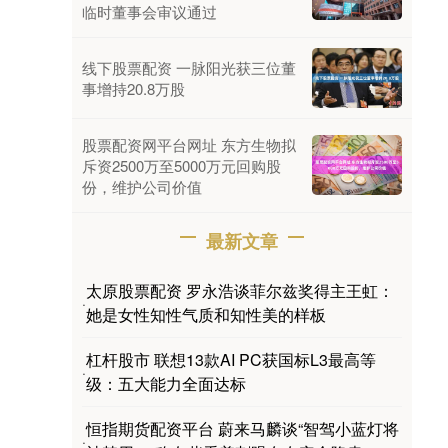
临时董事会审议通过
线下股票配资 一脉阳光获三位董
事增持20.8万股
股票配资网平台网址 东方生物拟
斥资2500万至5000万元回购股
份，维护公司价值
最新文章
太原股票配资 罗永浩谈菲尔兹奖得主王虹：
·
她是女性知性气质和知性美的样板
杠杆股市 联想13款AI PC获国标L3最高等
·
级：五大能力全面达标
恒指期货配资平台 蔚来马麟谈“智驾小蓝灯将
·