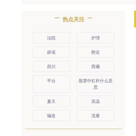
热点关注
法院
护理
辟谣
附近
四川
西藏
平台
股票中杠杆什么意
思
夏天
高温
编造
流量